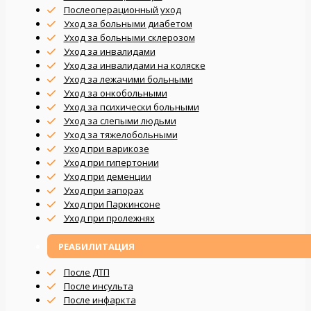
Послеоперационный уход
Уход за больными диабетом
Уход за больными склерозом
Уход за инвалидами
Уход за инвалидами на коляске
Уход за лежачими больными
Уход за онкобольными
Уход за психически больными
Уход за слепыми людьми
Уход за тяжелобольными
Уход при варикозе
Уход при гипертонии
Уход при деменции
Уход при запорах
Уход при Паркинсоне
Уход при пролежнях
РЕАБИЛИТАЦИЯ
После ДТП
После инсульта
После инфаркта