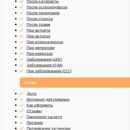
После катаракты
После остеохондроза
После переломов
После стресса
После травм
При артрите
При артрозе
При атеросклерозе
При депрессии
При неврозах
Заболевания (ЦНС)
Заболевания (ОДА)
При заболеваниях (CCC)
О НАС
Досуг
Интернат для пожилых
Как оформить
Отзывы
Пансионат на лето
Питание
Проживание за пенсию