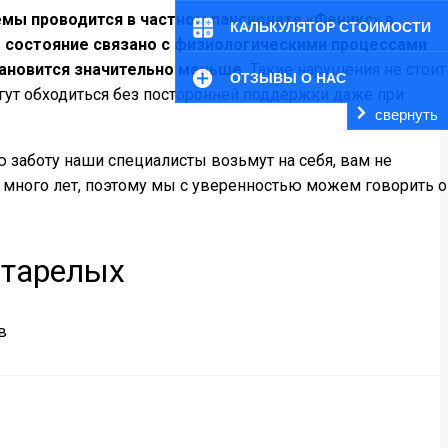
мы проводится в частном пансионате «Феникс» в
КАЛЬКУЛЯТОР СТОИМОСТИ
е состояние связано с физиологическими процессами
ановится значительно меньше.
Такие нарушения не стоит
ОТЗЫВЫ О НАС
гут обходиться без посторонней поддержки даже при
свернуть
 заботу наши специалисты возьмут на себя, вам не
 много лет, поэтому мы с уверенностью можем говорить о
старелых
в