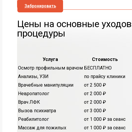
Забронировать
Цены на основные уходо
процедуры
Услуга
Стоимость
Осмотр профильным врачом
БЕСПЛАТНО
Анализы, УЗИ
по прайсу клиники
Врачебные манипуляции
от 2 500 ₽
Невропатолог
от 2 000 ₽
Врач ЛФК
от 2 000 ₽
Вызов психиатра
от 3 000 ₽
Реабилитолог
от 1 000 ₽ за сеанс
Массаж для пожилых
от 1 000 ₽ за сеанс