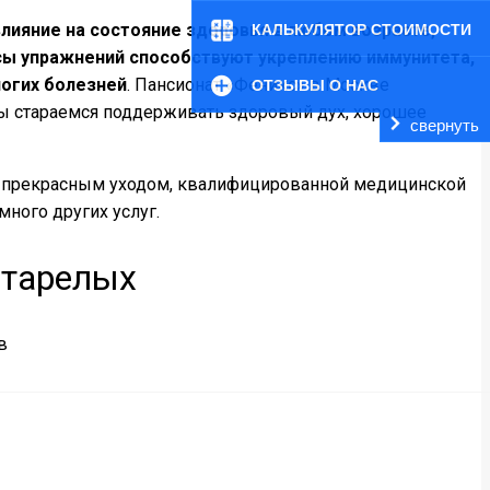
ияние на состояние здоровья в любом возрасте,
КАЛЬКУЛЯТОР СТОИМОСТИ
сы упражнений способствуют укреплению иммунитета,
ногих болезней
. Пансионат «Феникс» в Москве
ОТЗЫВЫ О НАС
 мы стараемся поддерживать здоровый дух, хорошее
свернуть
н прекрасным уходом, квалифицированной медицинской
много других услуг.
старелых
в