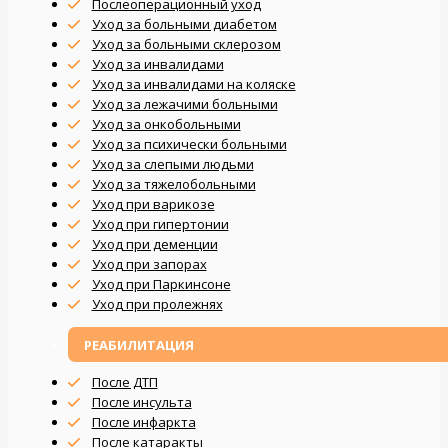
Послеоперационный уход
Уход за больными диабетом
Уход за больными склерозом
Уход за инвалидами
Уход за инвалидами на коляске
Уход за лежачими больными
Уход за онкобольными
Уход за психически больными
Уход за слепыми людьми
Уход за тяжелобольными
Уход при варикозе
Уход при гипертонии
Уход при деменции
Уход при запорах
Уход при Паркинсоне
Уход при пролежнях
РЕАБИЛИТАЦИЯ
После ДТП
После инсульта
После инфаркта
После катаракты