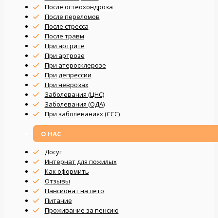
После остеохондроза
После переломов
После стресса
После травм
При артрите
При артрозе
При атеросклерозе
При депрессии
При неврозах
Заболевания (ЦНС)
Заболевания (ОДА)
При заболеваниях (CCC)
О НАС
Досуг
Интернат для пожилых
Как оформить
Отзывы
Пансионат на лето
Питание
Проживание за пенсию